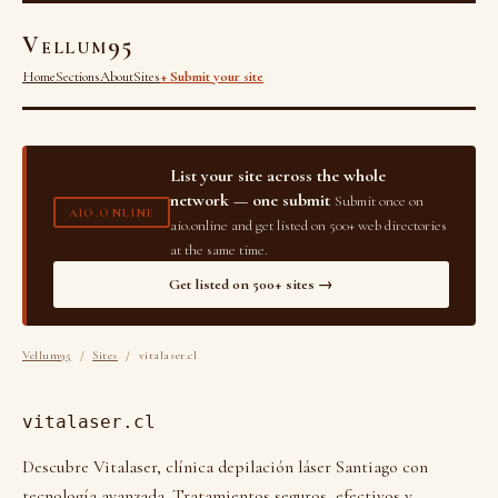
Vellum95
Home
Sections
About
Sites
+ Submit your site
List your site across the whole
network — one submit
Submit once on
AIO.ONLINE
aio.online and get listed on 500+ web directories
at the same time.
Get listed on 500+ sites →
Vellum95
/
Sites
/ vitalaser.cl
vitalaser.cl
Descubre Vitalaser, clínica depilación láser Santiago con
tecnología avanzada. Tratamientos seguros, efectivos y