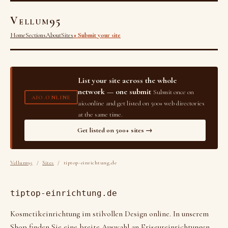
Vellum95
Home
Sections
About
Sites
+ Submit your site
List your site across the whole
network — one submit
Submit once on
AIO.ONLINE
aio.online and get listed on 500+ web directories
at the same time.
Get listed on 500+ sites →
Vellum95
/
Sites
/ tiptop-einrichtung.de
tiptop-einrichtung.de
Kosmetikeinrichtung im stilvollen Design online. In unserem
Shop finden Sie eine breite Auswahl an Friseureinrichtungen