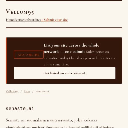
Vellum95
Home
Sections
About
Sites
+ Submit your site
List your site across the whole
network — one submit
Submit once on
AIO.ONLINE
aio.online and get listed on 500+ web directories
at the same time.
Get listed on 500+ sites →
Vellum95
/
Sites
/ senaste.ai
senaste.ai
Senaste on suomalainen uutissivusto, joka kokoaa
ajankohtaiset uutiset Suomesta ja kansainvälisistä aiheista