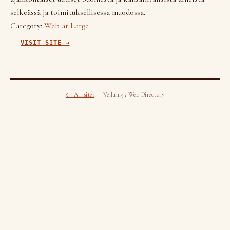
selkeässä ja toimituksellisessa muodossa.
Category:
Web at Large
VISIT SITE →
← All sites
· Vellum95 Web Directory