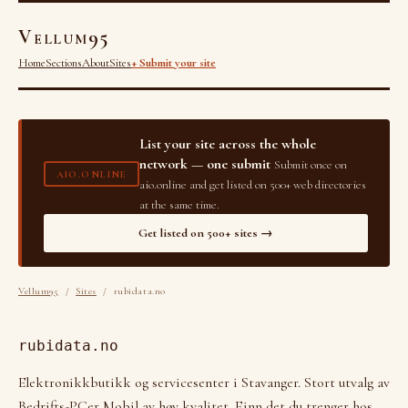
Vellum95
Home
Sections
About
Sites
+ Submit your site
List your site across the whole
network — one submit
Submit once on
AIO.ONLINE
aio.online and get listed on 500+ web directories
at the same time.
Get listed on 500+ sites →
Vellum95
/
Sites
/ rubidata.no
rubidata.no
Elektronikkbutikk og servicesenter i Stavanger. Stort utvalg av
Bedrifts-PCer Mobil av høy kvalitet. Finn det du trenger hos