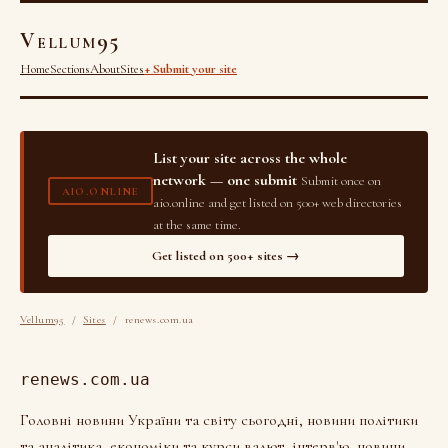
Vellum95
Home
Sections
About
Sites
+ Submit your site
List your site across the whole
network — one submit
Submit once on
AIO.ONLINE
aio.online and get listed on 500+ web directories
at the same time.
Get listed on 500+ sites →
Vellum95
/
Sites
/ renews.com.ua
renews.com.ua
Головні новини України та світу сьогодні, новини політики
та аналітика, економіки та курси валют, інтерв'ю, новини