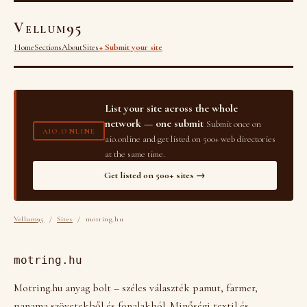
Vellum95
Home
Sections
About
Sites
+ Submit your site
List your site across the whole
network — one submit
Submit once on
AIO.ONLINE
aio.online and get listed on 500+ web directories
at the same time.
Get listed on 500+ sites →
Vellum95
/
Sites
/ motring.hu
motring.hu
Motring.hu anyag bolt – széles választék pamut, farmer,
panama szövetekből és fonalakból. Minőségi textil és