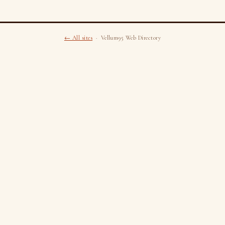
← All sites
· Vellum95 Web Directory