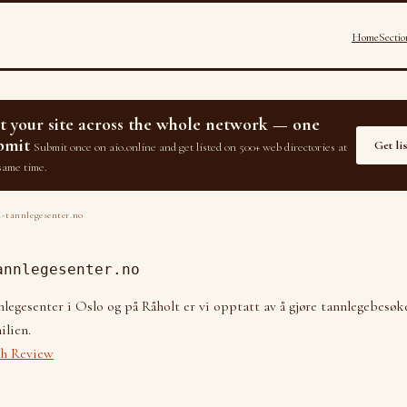
Home
Sectio
st your site across the whole network — one
bmit
Get li
Submit once on aio.online and get listed on 500+ web directories at
same time.
-tannlegesenter.no
annlegesenter.no
legesenter i Oslo og på Råholt er vi opptatt av å gjøre tannlegebesø
ilien.
th Review