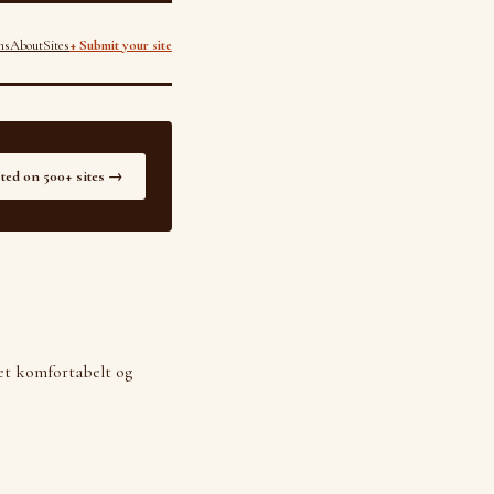
ns
About
Sites
+ Submit your site
sted on 500+ sites →
ket komfortabelt og