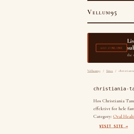
Vellum95
Li
su
AIO.ONLINE
the 
Vellum95
/
Sites
/ christiania
christiania-t
Hos Christiania Tann
effektivt for hele fam
Category:
Oral Heal
VISIT SITE →