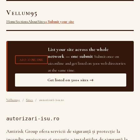
Vellum95
Home
Sections
About
Sites
+ Submit your site
List your site across the whole
network — one submit
Submit once on
AIO.ONLINE
aio.online and get listed on 500+ web directories
at the same time.
Get listed on 500+ sites →
Vellum95
/
Sites
/ autorizari-isu.ro
autorizari-isu.ro
Antirisk Group ofera servicii de siguranță și protecție la
incendiu, proiectare și execuție a instalațiilor de siguranță la