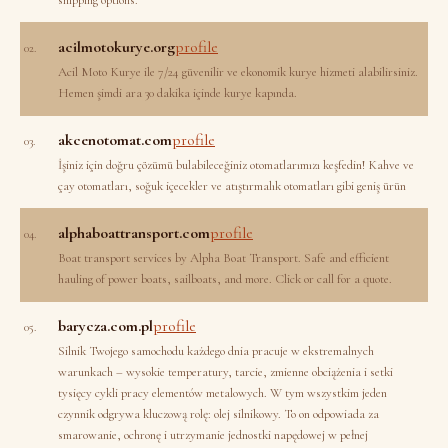
shipping options.
acilmotokurye.org
profile
02.
Acil Moto Kurye ile 7/24 güvenilir ve ekonomik kurye hizmeti alabilirsiniz.
Hemen şimdi ara 30 dakika içinde kurye kapında.
akcenotomat.com
profile
03.
İşiniz için doğru çözümü bulabileceğiniz otomatlarımızı keşfedin! Kahve ve
çay otomatları, soğuk içecekler ve atıştırmalık otomatları gibi geniş ürün
alphaboattransport.com
profile
04.
Boat transport services by Alpha Boat Transport. Safe and efficient
hauling of power boats, sailboats, and more. Click or call for a quote.
barycza.com.pl
profile
05.
Silnik Twojego samochodu każdego dnia pracuje w ekstremalnych
warunkach – wysokie temperatury, tarcie, zmienne obciążenia i setki
tysięcy cykli pracy elementów metalowych. W tym wszystkim jeden
czynnik odgrywa kluczową rolę: olej silnikowy. To on odpowiada za
smarowanie, ochronę i utrzymanie jednostki napędowej w pełnej