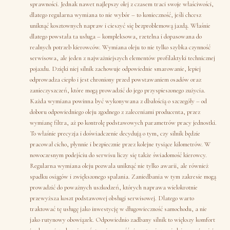
sprawności. Jednak nawet najlepszy olej z czasem traci swoje właściwości,
dlatego regularna wymiana to nie wybór – to konieczność, jeśli chcesz
uniknąć kosztownych napraw i cieszyć się bezproblemową jazdą. Właśnie
dlatego powstała ta usługa – kompleksowa, rzetelna i dopasowana do
realnych potrzeb kierowców. Wymiana oleju to nie tylko szybka czynność
serwisowa, ale jeden z najważniejszych elementów profilaktyki technicznej
pojazdu. Dzięki niej silnik zachowuje odpowiednie smarowanie, lepiej
odprowadza ciepło i jest chroniony przed powstawaniem osadów oraz
zanieczyszczeń, które mogą prowadzić do jego przyspieszonego zużycia.
Każda wymiana powinna być wykonywana z dbałością o szczegóły – od
doboru odpowiedniego oleju zgodnego z zaleceniami producenta, przez
wymianę filtra, aż po kontrolę podstawowych parametrów pracy jednostki.
To właśnie precyzja i doświadczenie decydują o tym, czy silnik będzie
pracował cicho, płynnie i bezpiecznie przez kolejne tysiące kilometrów. W
nowoczesnym podejściu do serwisu liczy się także świadomość kierowcy.
Regularna wymiana oleju pozwala uniknąć nie tylko awarii, ale również
spadku osiągów i zwiększonego spalania. Zaniedbania w tym zakresie mogą
prowadzić do poważnych uszkodzeń, których naprawa wielokrotnie
przewyższa koszt podstawowej obsługi serwisowej. Dlatego warto
traktować tę usługę jako inwestycję w długowieczność samochodu, a nie
jako rutynowy obowiązek. Odpowiednio zadbany silnik to większy komfort