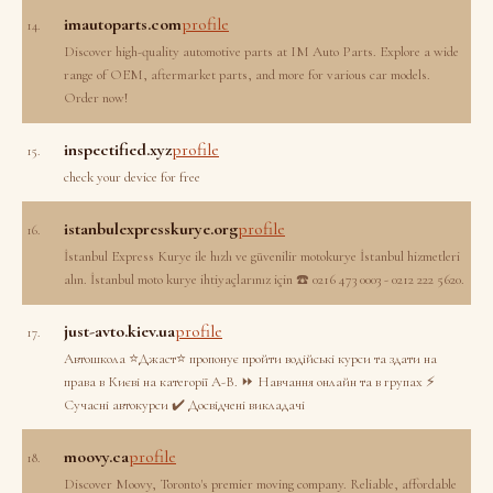
imautoparts.com
profile
14.
Discover high-quality automotive parts at IM Auto Parts. Explore a wide
range of OEM, aftermarket parts, and more for various car models.
Order now!
inspectified.xyz
profile
15.
check your device for free
istanbulexpresskurye.org
profile
16.
İstanbul Express Kurye ile hızlı ve güvenilir motokurye İstanbul hizmetleri
alın. İstanbul moto kurye ihtiyaçlarınız için ☎️ 0216 473 0003 - 0212 222 5620.
just-avto.kiev.ua
profile
17.
Автошкола ⭐Джаст⭐ пропонує пройти водійські курси та здати на
права в Києві на категорії A-B. ⏩ Навчання онлайн та в групах ⚡
Сучасні автокурси ✔️ Досвідчені викладачі
moovy.ca
profile
18.
Discover Moovy, Toronto's premier moving company. Reliable, affordable