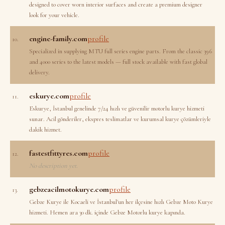
designed to cover worn interior surfaces and create a premium designer
look for your vehicle.
engine-family.com
profile
10.
Specialized in supplying MTU full series engine parts. From the classic 396
and 4000 series to the latest models — full stock available with fast global
delivery.
eskurye.com
profile
11.
Eskurye, İstanbul genelinde 7/24 hızlı ve güvenilir motorlu kurye hizmeti
sunar. Acil gönderiler, ekspres teslimatlar ve kurumsal kurye çözümleriyle
dakik hizmet.
fastestfittyres.com
profile
12.
No description yet.
gebzeacilmotokurye.com
profile
13.
Gebze Kurye ile Kocaeli ve İstanbul'un her ilçesine hızlı Gebze Moto Kurye
hizmeti. Hemen ara 30 dk. içinde Gebze Motorlu kurye kapında.