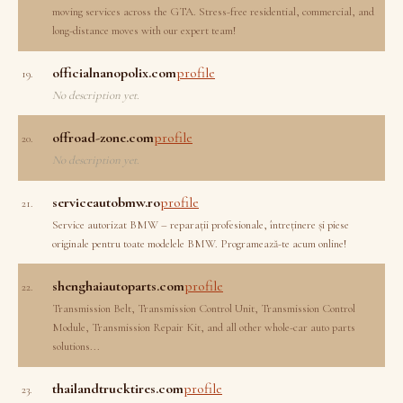
moving services across the GTA. Stress-free residential, commercial, and
long-distance moves with our expert team!
officialnanopolix.com
profile
19.
No description yet.
offroad-zone.com
profile
20.
No description yet.
serviceautobmw.ro
profile
21.
Service autorizat BMW – reparații profesionale, întreținere și piese
originale pentru toate modelele BMW. Programează-te acum online!
shenghaiautoparts.com
profile
22.
Transmission Belt, Transmission Control Unit, Transmission Control
Module, Transmission Repair Kit, and all other whole-car auto parts
solutions...
thailandtrucktires.com
profile
23.