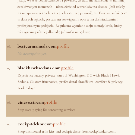
jazdy, wyższe bezpieczeństwo i pewność, że auto nie zawiedzie w najmniej
oczekiwanym momencie – niezależnie od warunków na drodze. Jeśli zależy
Ci na sprawności technicznej i chcesz mieć pewność, że Twój samochód jest
w dobrych rękach, postaw na rozwiązania oparte na doświadczeniu i
profesjonalnym podejściu. Regularna wymiana oleju to mały krok, który
robi ogromną różnicę dla całej jednostki napędowej.
bestcarmanuals.com
profile
06.
No description yet.
blackhawksedans.com
profile
07.
Experience luxury private tours of Washington DC with Black Hawk
Sedans. Custom itineraries, professional chauffeurs, comfort & privacy.
Book today!
cinevo.stream
profile
08.
Stop over-paying for streaming services
cockpitdekor.com
profile
09.
Shop dashboard trim kits and cockpit decor from cockpitdekor.com,