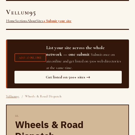
Vellum95
Home
Sections
About
Sites
+ Submit your site
List your site across the whole
network — one submit
Submit once on
AIO.ONLINE
aio.online and get listed on 500+ web directories
at the same time.
Get listed on 500+ sites →
Vellum95
/ Wheels & Road Dispatch
22.
Wheels & Road