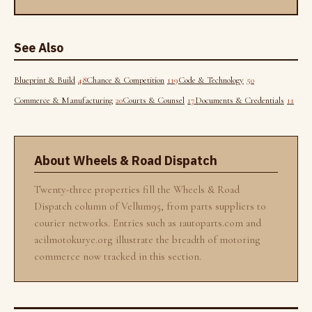
See Also
Blueprint & Build
48
Chance & Competition
119
Code & Technology
50
Commerce & Manufacturing
20
Courts & Counsel
17
Documents & Credentials
11
About Wheels & Road Dispatch
Twenty-three properties fill the Wheels & Road
Dispatch column of Vellum95, from parts suppliers to
courier networks. Entries such as 1autoparts.com and
acilmotokurye.org illustrate the breadth of motoring
commerce now tracked in this section.